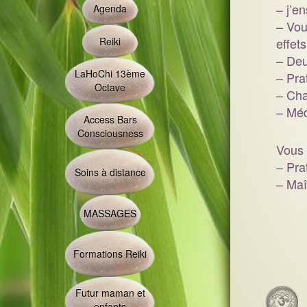
– j’e
Agenda
– Vou
Reiki
effets
– Deu
LaHoChi 13ème
– Pra
Octave
– Cha
– Méd
Access Bars
Consciousness
Vous 
– Prat
Soins à distance
– Maî
MASSAGES
Formations Reiki
Futur maman et
enfants