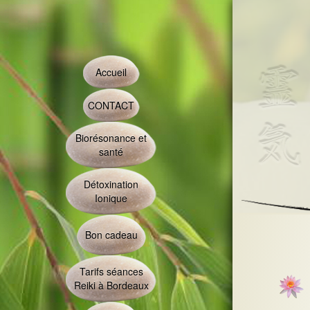
Accueil
CONTACT
Biorésonance et
santé
Détoxination
Ionique
Bon cadeau
Tarifs séances
Reiki à Bordeaux