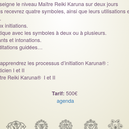
nseigne le niveau Maître Reiki Karuna sur deux jours
s recevrez quatre symboles, ainsi que leurs utilisations 
.
x initiations.
tique avec les symboles à deux ou à plusieurs.
nts et intonations.
itations guidées…
apprendrez les processus d’initiation Karuna® :
icien I et II
tre Reiki Karuna® I et II
500€
Tarif:
agenda