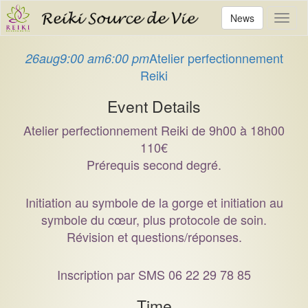
News
Toggl
naviga
Atelier perfectionnement
26
aug
9:00 am
6:00 pm
Reiki
Event Details
Atelier perfectionnement Reiki de 9h00 à 18h00
110€
Prérequis second degré.
Initiation au symbole de la gorge et initiation au
symbole du cœur, plus protocole de soin.
Révision et questions/réponses.
Inscription par SMS 06 22 29 78 85
Time